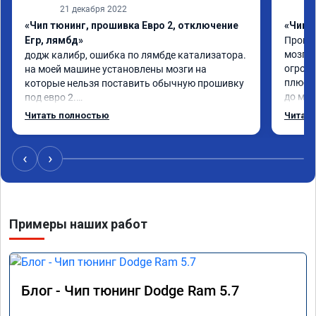
21 декабря 2022
«Чип тюнинг, прошивка Евро 2, отключение
«Чип 
Егр, лямбд»
Прошив
мозгов
додж калибр, ошибка по лямбде катализатора.

огромн
на моей машине установлены мозги на 
плюс е
которые нельзя поставить обычную прошивку 
до мин
под евро 2.

Когда 
обратился к Даниилу, он направил исходный 
Читать полностью
Читать
всего 
код мозгов программисту, который изменил 
пример
код, далее Даниил за 30 сек залил его в мозги.

никаки
проехал уже 100 км ошибка не появилась, 
‹
›
дроссе
машина едет хорошо.

газ, Н
хотя раньше после сброса ошибке выскакивал 
Москве
ошибка через 20км.

темпер
работой доволен.
Примеры наших работ
60, с 
наконе
в сосе
поехал
продел
Блог - Чип тюнинг Dodge Ram 5.7
По рез
прошив