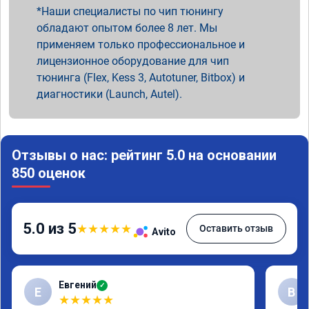
Наши специалисты по чип тюнингу
обладают опытом более 8 лет. Мы
применяем только профессиональное и
лицензионное оборудование для чип
тюнинга (Flex, Kess 3, Autotuner, Bitbox) и
диагностики (Launch, Autel).
Отзывы о нас: рейтинг 5.0 на основании
850 оценок
5.0 из 5
★
★
★
★
★
Оставить отзыв
Avito
Евгений
✓
Е
В
★
★
★
★
★