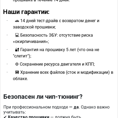
Наши гарантии:
·
14 дней тест-драйв с возвратом денег и
🚗
заводской прошивки;
·
Безопасность ЭБУ: отсутствие риска
💻
«окирпичивания»;
·
Гарантия на прошивку 5 лет (что она не
🔐
"слетит");
·
️ Сохранение ресурса двигателя и КПП;
⚙
·
Хранение всех файлов (сток и модификации) в
💾
облаке.
Безопасен ли чип-тюнинг?
При профессиональном подходе
— да
. Однако важно
учитывать:
Качество прошивки
— должна быть
✔