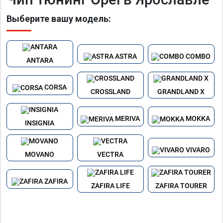
Выберите вашу модель:
ASTRA
COMBO
ANTARA
CORSA
CROSSLAND
GRANDLAND X
MERIVA
MOKKA
INSIGNIA
VIVARO
MOVANO
VECTRA
ZAFIRA
ZAFIRA LIFE
ZAFIRA TOURER