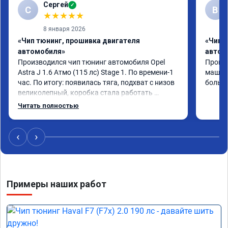
Сергей
✓
С
В
★
★
★
★
★
8 января 2026
«Чип тюнинг, прошивка двигателя
«Чип 
автомобиля»
автом
Производился чип тюнинг автомобиля Opel 
Прошив
Astra J 1.6 Атмо (115 лс) Stage 1. По времени-1 
машина
час. По итогу: появилась тяга, подхват с низов 
больше
великолепный, коробка стала работать 
плавнее. На трассе быстрее скидывает 
Читать полностью
передачу и легко держит обороты до 5000 при 
ускорении. Вообщем доволен как слон ))) 
Рекомендую компанию!

‹
›
Номер сертификата: А011870 от 06.01.2026
Примеры наших работ