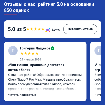
Отзывы о нас: рейтинг 5.0 на основании
850 оценок
5.0 из 5
★
★
★
★
★
Оставить отзыв
Avito
Григорий Лащёнов
✓
Г
Г
★
★
★
★
★
29 января 2026
«Чип тюнинг, прошивка двигателя
«Чип 
автомобиля»
егр Ad
Отличная работа! Обращался за чип-тюнингом 
Всем д
Chery Tiggo 7 Pro Max. Машина преобразилась: 
собира
появилась уверенная тяга с низов, исчезли 
Обрати
провалы при разгоне. Расход в спокойном 
в подр
режиме даже немного снизился. Все сделали 
Приеха
Читать полностью
Читать
профессионально, с подробной консультацией. 
готово
Рекомендую всем, кто сомневается.
дали г