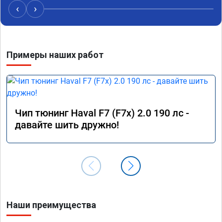
своё д
‹
›
Примеры наших работ
Чип тюнинг Haval F7 (F7x) 2.0 190 лс -
давайте шить дружно!
Наши преимущества