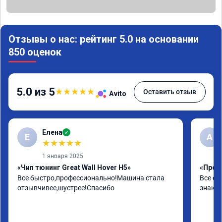
Отзывы о нас: рейтинг 5.0 на основании
850 оценок
5.0 из 5
★
★
★
★
★
Оставить отзыв
Avito
Елена
✓
Е
А
★
★
★
★
★
1 января 2025
«Чип тюнинг Great Wall Hover H5»
«Проши
Все быстро,профессионально!Машина стала 
Все от
отзывчивее,шустрее!Спасибо
знают 