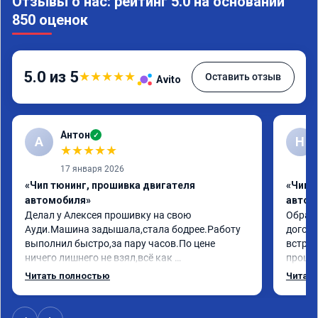
Отзывы о нас: рейтинг 5.0 на основании
850 оценок
5.0 из 5
★
★
★
★
★
Оставить отзыв
Avito
Антон
✓
А
Н
★
★
★
★
★
17 января 2026
«Чип тюнинг, прошивка двигателя
«Чип 
автомобиля»
автом
Делал у Алексея прошивку на свою 
Обрати
Ауди.Машина задышала,стала бодрее.Работу 
догово
выполнил быстро,за пару часов.По цене 
встрет
ничего лишнего не взял,всё как 
прошил
договаривались заранее.После работы 
Арман 
Читать полностью
Читать
возникали вопросы,всегда консультировал и 
летела
был на связи.Теперь знаю,куда ехать в случае 
Арману
поломки авто.Однозначно рекомендую 
машина