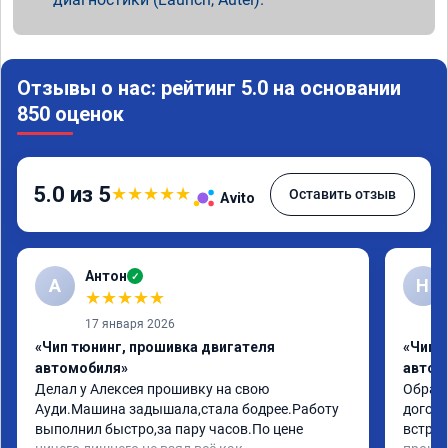
Отзывы о нас: рейтинг 5.0 на основании
850 оценок
5.0 из 5
★
★
★
★
★
Оставить отзыв
Avito
Антон
✓
А
Н
★
★
★
★
★
17 января 2026
«Чип тюнинг, прошивка двигателя
«Чип 
автомобиля»
автом
Делал у Алексея прошивку на свою 
Обрати
Ауди.Машина задышала,стала бодрее.Работу 
догово
выполнил быстро,за пару часов.По цене 
встрет