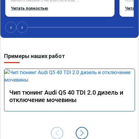
ничего лишнего не взял,всё как 
прошил
договаривались заранее.После работы 
Арман 
Читать полностью
Читать
возникали вопросы,всегда консультировал и 
летела
был на связи.Теперь знаю,куда ехать в случае 
Арману
поломки авто.Однозначно рекомендую 
машина
‹
›
Алексея как грамотного специалиста!
вам!!!!!
Примеры наших работ
Чип тюнинг Audi Q5 40 TDI 2.0 дизель и
отключение мочевины