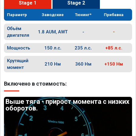
Stage 1
Stage 2
Параметр
Заводские
Тюнинг*
Прибавка
Объём
1.8 AUM, AWT
-
-
двигателя
Мощность
150 л.с.
235 л.с.
+85 л.с.
Крутящий
210 Нм
360 Нм
+150 Нм
момент
Включено в стоимость:
Выше тяга - прирост момента с низких
оборотов.