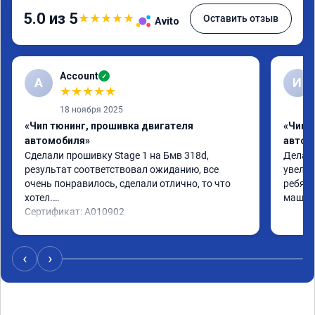
5.0 из 5
★
★
★
★
★
Оставить отзыв
Avito
Account
✓
A
И
★
★
★
★
★
18 ноября 2025
«Чип тюнинг, прошивка двигателя
«Чип 
автомобиля»
автом
Сделали прошивку Stage 1 на Бмв 318d, 
Делали
результат соответствовал ожиданию, все 
увелич
очень понравилось, сделали отлично, то что 
ребята
хотел.

машина
Сертификат: A010902
‹
›