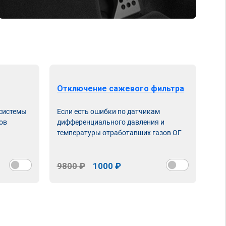
Отключение сажевого фильтра
От
 системы
Если есть ошибки по датчикам
Впу
ов
дифференциального давления и
неи
температуры отработавших газов ОГ
9800 ₽
1000 ₽
98