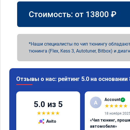
Стоимость: от
13800
₽
Наши специалисты по чип тюнингу обладают
тюнинга (Flex, Kess 3, Autotuner, Bitbox) и диаг
Отзывы о нас: рейтинг 5.0 на основании
Account
✓
A
5.0 из 5
★
★
★
★
★
★
★
★
★
★
18 ноября 202
«Чип тюнинг, прош
Avito
автомобиля»