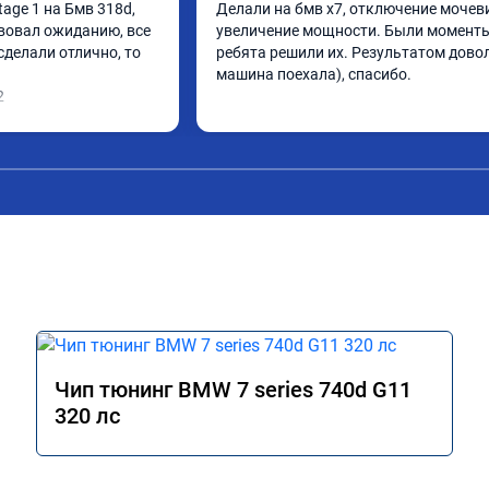
ge 1 на Бмв 318d, 
Делали на бмв х7, отключение мочеви
вовал ожиданию, все 
увеличение мощности. Были моменты,
делали отлично, то 
ребята решили их. Результатом довол
машина поехала), спасибо.
2
Чип тюнинг BMW 7 series 740d G11
320 лс