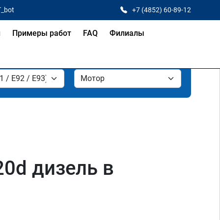
T_bot
+7 (4852) 60-89-12
и
Примеры работ
FAQ
Филиалы
20d дизель в