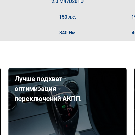
2.0 M47D20TU
150 л.с.
1
340 Нм
4
Лучше подхват -
оптимизация
переключений АКПП.