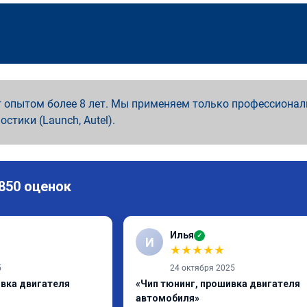
 опытом более 8 лет. Мы применяем только профессионал
ностики (Launch, Autel).
 850 оценок
Илья
✓
И
★
★
★
★
★
5
24 октября 2025
ивка двигателя
«Чип тюнинг, прошивка двигателя
автомобиля»