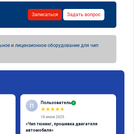
Записаться
Задать вопрос
ьное и лицензионное оборудование для чип
Пользователь
✓
П
★
★
★
★
★
18 июня 2025
«Чип тюнинг, прошивка двигателя
«Чи
автомобиля»
отк