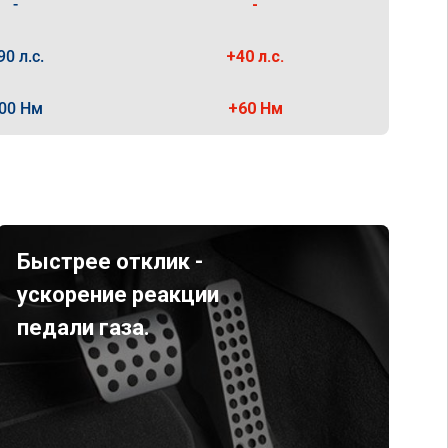
-
-
90 л.с.
+40 л.с.
00 Нм
+60 Нм
Быстрее отклик -
ускорение реакции
педали газа.