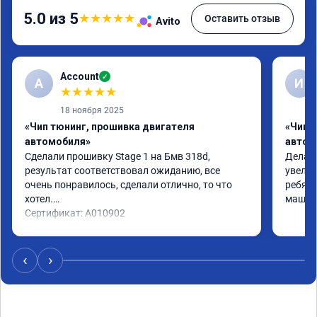
5.0 из 5
★
★
★
★
★
Оставить отзыв
Avito
Account
✓
A
И
★
★
★
★
★
18 ноября 2025
«Чип тюнинг, прошивка двигателя
«Чип 
автомобиля»
автом
Сделали прошивку Stage 1 на Бмв 318d, 
Делали
результат соответствовал ожиданию, все 
увелич
очень понравилось, сделали отлично, то что 
ребята
хотел.

машина
Сертификат: A010902
‹
›