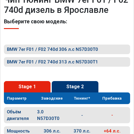
740d дизель в Ярославле
Выберите свою модель:
BMW 7er F01 / F02 740d 306 л.с N57D30T0
BMW 7er F01 / F02 740d 313 л.с N57D30T1
Stage 1
Stage 2
Параметр
Заводские
Тюнинг*
Прибавка
Объём
3.0
-
-
двигателя
N57D30T0
Мощность
306 л.с.
370 л.с.
+64 л.с.