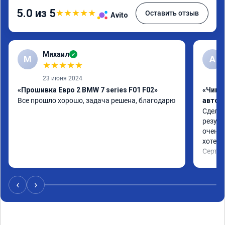
5.0 из 5
★
★
★
★
★
Оставить отзыв
Avito
Михаил
✓
М
A
★
★
★
★
★
23 июня 2024
«Прошивка Евро 2 BMW 7 series F01 F02»
«Чип 
Все прошло хорошо, задача решена, благодарю
автом
Сделал
резуль
очень 
хотел.

Сертиф
‹
›