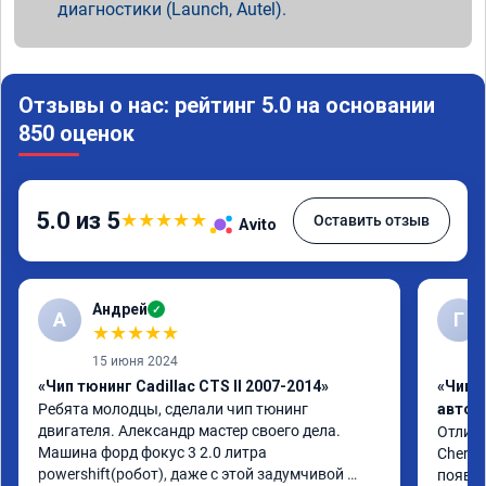
диагностики (Launch, Autel).
Отзывы о нас: рейтинг 5.0 на основании
850 оценок
5.0 из 5
★
★
★
★
★
Оставить отзыв
Avito
Андрей
✓
А
Г
★
★
★
★
★
15 июня 2024
«Чип тюнинг Cadillac CTS II 2007-2014»
«Чип 
Ребята молодцы, сделали чип тюнинг 
автом
двигателя. Александр мастер своего дела. 
Отличн
Машина форд фокус 3 2.0 литра 
Chery 
powershift(робот), даже с этой задумчивой 
появил