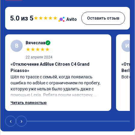
5.0 из 5
★
★
★
★
★
Оставить отзыв
Avito
Вячеслав
✓
В
И
★
★
★
★
★
22 апреля 2024
«Отключение AdBlue Citroen C4 Grand
«Откл
Picasso»
Berlin
Шёл по трассе с семьёй, когда появилась 
Всё сд
ошибка по adblue с ограничением по пробегу, 
которую уже нельзя было удалить даже с 
помощью Lexia. Ребята пошли навстречу, 
оперативно приняли и за час отшили как 
Читать полностью
adblue, так и eolys. Отпуск не был сорван ))
‹
›