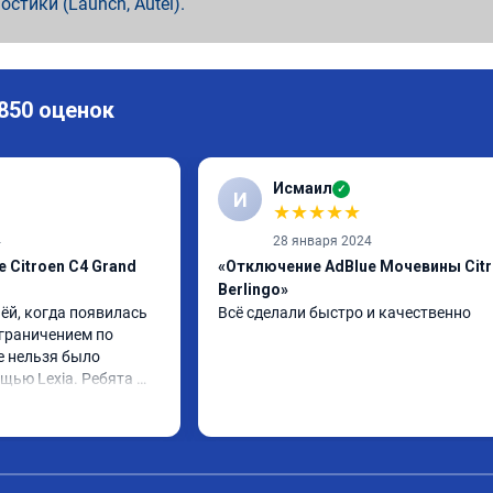
ностики (Launch, Autel).
 850 оценок
Исмаил
✓
И
★
★
★
★
★
4
28 января 2024
 Citroen C4 Grand
«Отключение AdBlue Мочевины Cit
Berlingo»
ёй, когда появилась 
Всё сделали быстро и качественно
граничением по 
е нельзя было 
щью Lexia. Ребята 
еративно приняли и 
lue, так и eolys. 
 ))