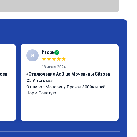
Игорь
✓
И
А
★
★
★
★
★
18 июля 2024
roen
«Отключение AdBlue Мочевины Citroen
«Пр
C5 Aircross»
Егр
Отшивал Мочевину.Прехал 3000км всё 
Пар
Норм.Советую.