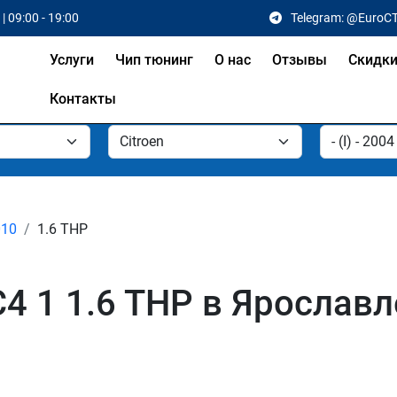
| 09:00 - 19:00
Telegram: @EuroC
Услуги
Чип тюнинг
О нас
Отзывы
Скидк
Контакты
010
1.6 THP
C4 1 1.6 THP в Ярославл