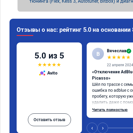
тюнинга (Flex, Kess 3, Autotuner, Bitbox) и диаг
Отзывы о нас: рейтинг 5.0 на основании
Вячеслав
✓
В
5.0 из 5
★
★
★
★
★
★
★
★
★
★
22 апреля 202
«Отключение AdBlue
Avito
Picasso»
Шёл по трассе с семь
ошибка по adblue с о
пробегу, которую уж
удалить даже с помо
пошли навстречу, оп
Читать полностью
за час отшили как adb
Оставить отзыв
Отпуск не был сорван
‹
›