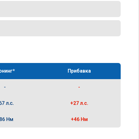
юнинг*
Прибавка
-
-
67 л.с.
+27 л.с.
86 Нм
+46 Нм