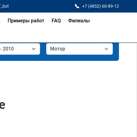
T_bot
+7 (4852) 60-89-12
и
Примеры работ
FAQ
Филиалы
е