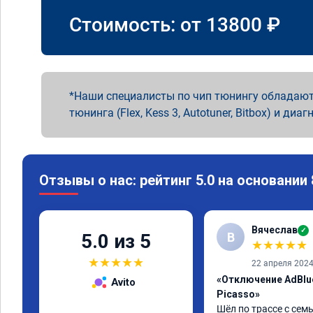
Стоимость: от
13800
₽
Наши специалисты по чип тюнингу обладают
тюнинга (Flex, Kess 3, Autotuner, Bitbox) и диаг
Отзывы о нас: рейтинг 5.0 на основании
Вячеслав
✓
В
5.0 из 5
★
★
★
★
★
★
★
★
★
★
22 апреля 202
«Отключение AdBlue
Avito
Picasso»
Шёл по трассе с семь