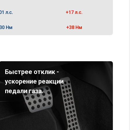
01 л.с.
+17 л.с.
30 Нм
+38 Нм
Быстрее отклик -
ускорение реакции
педали газа.