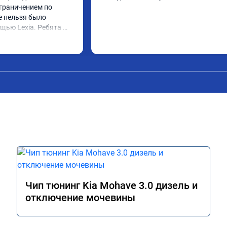
граничением по 
е нельзя было 
щью Lexia. Ребята 
еративно приняли и 
lue, так и eolys. 
 ))
Чип тюнинг Kia Mohave 3.0 дизель и
отключение мочевины