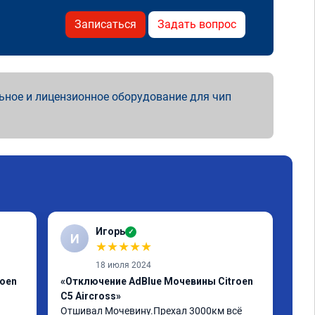
Записаться
Задать вопрос
ьное и лицензионное оборудование для чип
Игорь
✓
И
А
★
★
★
★
★
18 июля 2024
roen
«Отключение AdBlue Мочевины Citroen
«Пр
C5 Aircross»
Егр
Отшивал Мочевину.Прехал 3000км всё 
Пар