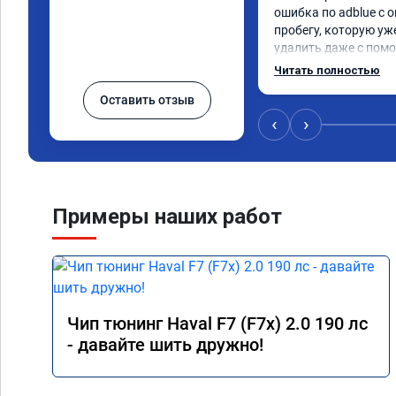
ошибка по adblue с о
пробегу, которую уж
удалить даже с помо
пошли навстречу, оп
Читать полностью
за час отшили как adb
Оставить отзыв
Отпуск не был сорван
‹
›
Примеры наших работ
Чип тюнинг Haval F7 (F7x) 2.0 190 лс
- давайте шить дружно!