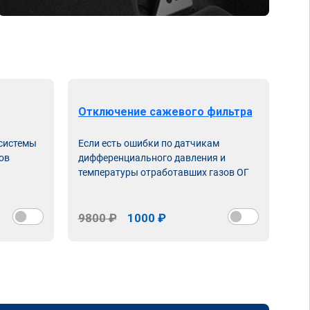
Отключение сажевого фильтра
От
 системы
Если есть ошибки по датчикам
Впу
ов
дифференциального давления и
неи
температуры отработавших газов ОГ
9800 ₽
1000 ₽
98