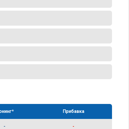
юнинг*
Прибавка
-
-