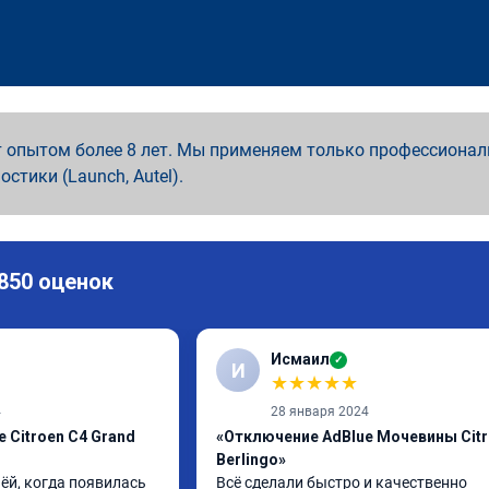
 опытом более 8 лет. Мы применяем только профессионал
ностики (Launch, Autel).
 850 оценок
Исмаил
✓
И
★
★
★
★
★
4
28 января 2024
 Citroen C4 Grand
«Отключение AdBlue Мочевины Cit
Berlingo»
ёй, когда появилась 
Всё сделали быстро и качественно