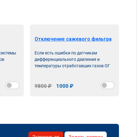
Отключение сажевого фильтра
От
 системы
Если есть ошибки по датчикам
Впу
ов
дифференциального давления и
неи
температуры отработавших газов ОГ
9800 ₽
1000 ₽
98