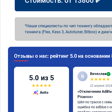
Стоимость: от
13800
₽
Наши специалисты по чип тюнингу обладают
тюнинга (Flex, Kess 3, Autotuner, Bitbox) и диаг
Отзывы о нас: рейтинг 5.0 на основании
Вячеслав
✓
В
5.0 из 5
★
★
★
★
★
★
★
★
★
★
22 апреля 202
«Отключение AdBlue
Avito
Picasso»
Шёл по трассе с семь
ошибка по adblue с о