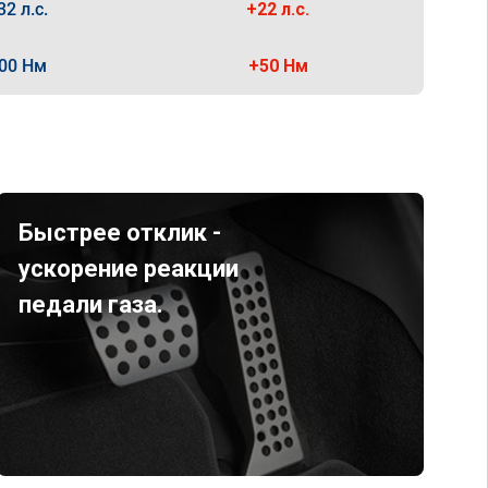
32 л.с.
+22 л.с.
00 Нм
+50 Нм
Быстрее отклик -
ускорение реакции
педали газа.