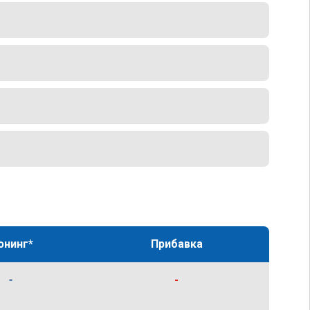
юнинг*
Прибавка
-
-