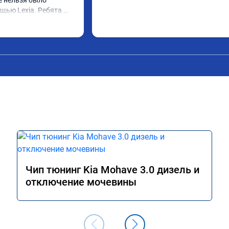
е нельзя было 
щью Lexia. Ребята 
еративно приняли и 
lue, так и eolys. 
 ))
Чип тюнинг Kia Mohave 3.0 дизель и
отключение мочевины