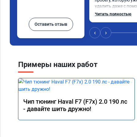
пробегу, которую уж
удалить даже с помо
пошли навстречу, оп
Читать полностью
за час отшили как adb
Оставить отзыв
Отпуск не был сорван
‹
›
Примеры наших работ
Чип тюнинг Haval F7 (F7x) 2.0 190 лс
- давайте шить дружно!