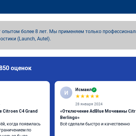
 опытом более 8 лет. Мы применяем только профессионал
ностики (Launch, Autel).
 850 оценок
Исмаил
✓
И
★
★
★
★
★
4
28 января 2024
 Citroen C4 Grand
«Отключение AdBlue Мочевины Cit
Berlingo»
ёй, когда появилась 
Всё сделали быстро и качественно
граничением по 