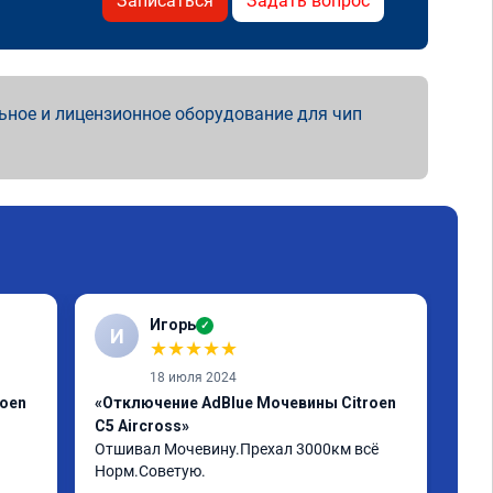
Записаться
Задать вопрос
ьное и лицензионное оборудование для чип
Игорь
✓
И
А
★
★
★
★
★
18 июля 2024
roen
«Отключение AdBlue Мочевины Citroen
«Пр
C5 Aircross»
Егр
Отшивал Мочевину.Прехал 3000км всё 
Пар
Норм.Советую.