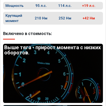
Мощность
95 л.с.
114 л.с.
+19 л.с.
Крутящий
210 Нм
252 Нм
+42 Нм
момент
Включено в стоимость:
Выше тяга - прирост момента с низких
оборотов.