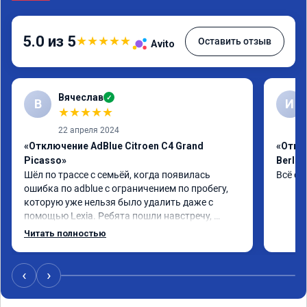
5.0 из 5
★
★
★
★
★
Оставить отзыв
Avito
Вячеслав
✓
В
И
★
★
★
★
★
22 апреля 2024
«Отключение AdBlue Citroen C4 Grand
«Откл
Picasso»
Berlin
Шёл по трассе с семьёй, когда появилась 
Всё сд
ошибка по adblue с ограничением по пробегу, 
которую уже нельзя было удалить даже с 
помощью Lexia. Ребята пошли навстречу, 
оперативно приняли и за час отшили как 
Читать полностью
adblue, так и eolys. Отпуск не был сорван ))
‹
›