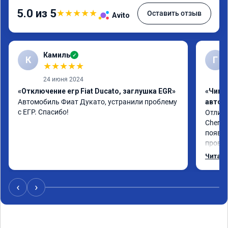
5.0 из 5
★
★
★
★
★
Оставить отзыв
Avito
Камиль
✓
К
Г
★
★
★
★
★
24 июня 2024
«Отключение егр Fiat Ducato, заглушка EGR»
«Чип 
Автомобиль Фиат Дукато, устранили проблему 
автом
с ЕГР. Спасибо!
Отличн
Chery 
появил
провал
режиме
Читать
профес
Рекоме
‹
›