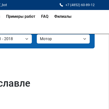
T_bot
+7 (4852) 60-89-12
и
Примеры работ
FAQ
Филиалы
ославле