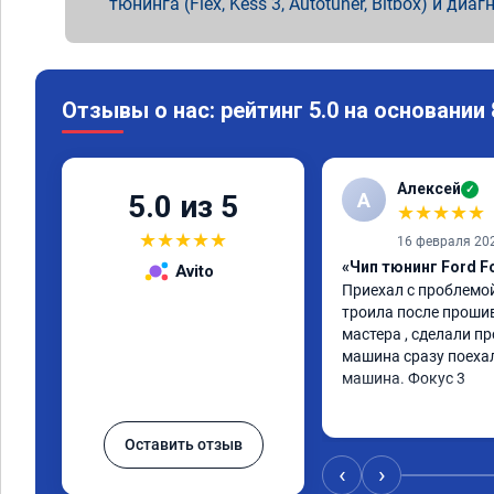
тюнинга (Flex, Kess 3, Autotuner, Bitbox) и диаг
Отзывы о нас: рейтинг 5.0 на основании
Алексей
✓
А
5.0 из 5
★
★
★
★
★
★
★
★
★
★
16 февраля 20
«Чип тюнинг Ford F
Avito
Приехал с проблемой
троила после прошив
мастера , сделали пр
машина сразу поехал
машина. Фокус 3
Оставить отзыв
‹
›