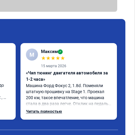
Максим
✓
М
★
★
★
★
★
15 марта 2026
«Чип тюнинг двигателя автомобиля за
«Пр
1-2 часа»
С з
о 
евр
Машина Форд Фокус 2, 1.8d. Поменяли 
рек
штатную прошивку на Stage 1. Проехал 
, 
200 км, такое впечатление, что машина 
стала в два раза легче. Отклик на педаль 
газа моментальный, при этом появилась 
Читать полностью
эластичность и плавность работы 
двигателя во всех режимах. Точно не зря 
потраченные деньги.