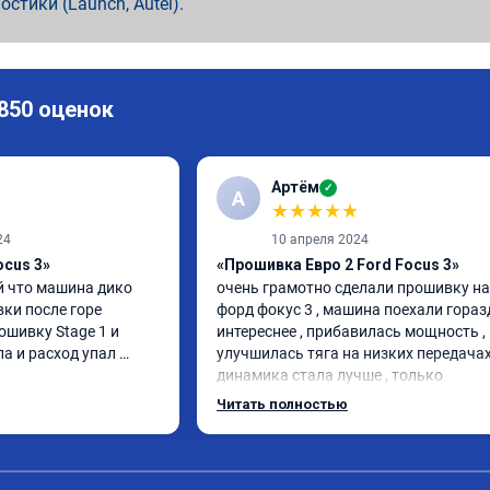
ностики (Launch, Autel).
 850 оценок
Артём
✓
А
★
★
★
★
★
24
10 апреля 2024
ocus 3»
«Прошивка Евро 2 Ford Focus 3»
 что машина дико 
очень грамотно сделали прошивку на 
ки после горе 
форд фокус 3 , машина поехали горазд
ошивку Stage 1 и 
интереснее , прибавилась мощность , 
а и расход упал 
улучшилась тяга на низких передачах 
динамика стала лучше , только 
позитивные эмоции , цена 
Читать полностью
соответствовала заявленной , 
рекомендую этот сервис