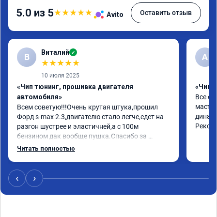
5.0 из 5
★
★
★
★
★
Оставить отзыв
Avito
Виталий
✓
В
А
★
★
★
★
★
10 июля 2025
«Чип тюнинг, прошивка двигателя
«Чип 
автомобиля»
Все от
мастер
Всем советую!!!Очень крутая штука,прошил 
динами
Форд s-max 2.3,двигателю стало легче,едет на 
Реком
разгон шустрее и эластичней,а с 100м 
бензином дак вообще пушка.Спасибо за 
работу,за эмоции.Желаю здоровья,развития и 
Читать полностью
процветания.Отдельно спасибо за сертификат-
скидку,буду рекомендовать друзьям и 
знакомым.
‹
›