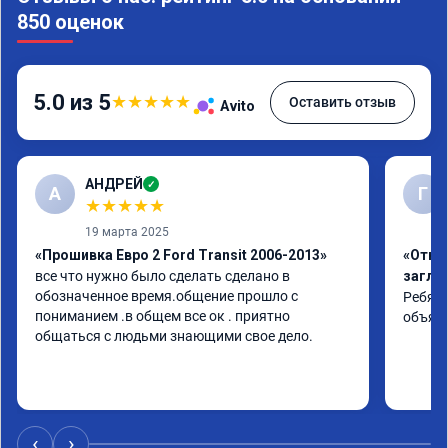
850 оценок
5.0 из 5
★
★
★
★
★
Оставить отзыв
Avito
АНДРЕЙ
✓
А
Г
★
★
★
★
★
19 марта 2025
«Прошивка Евро 2 Ford Transit 2006-2013»
«Отклю
все что нужно было сделать сделано в 
заглу
обозначенное время.общение прошло с 
Ребята
пониманием .в общем все ок . приятно 
объяс
общаться с людьми знающими свое дело.
‹
›