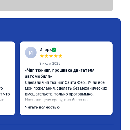
Игорь
✓
И
С
★
★
★
★
★
3 июля 2025
«Чип тюнинг, прошивка двигателя
«От
автомобиля»
про
Сделали чип тюнинг Санта Фе 2. Учли все 
Спа
о 
мои пожелания, сделать без механических 
при
т что 
вмешательств, только программно. 
про
х 
Назвали цену сразу, она была по 
ком
 
окончании работ без изменений. 
Читать полностью
Александр профи своего дела, спокойно 
и 
ответил на все мои вопросы и 
качественно сделал работу. Спасибо 
срок 
большое и процветания сервису!!!