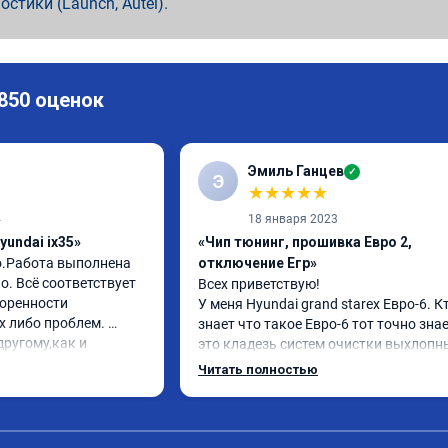
ностики (Launch, Autel).
 850 оценок
Эмиль Ганцев
✓
Э
★
★
★
★
★
4
18 января 2023
yundai ix35»
«Чип тюнинг, прошивка Евро 2,
о.Работа выполнена 
отключение Егр»
. Всё соответствует 
Всех приветствую!

оренности 
У меня Hyundai grand starex Евро-6. Кт
 либо проблем. 
знает что такое Евро-6 тот точно знае
ругому,как и 
это кладезь систем очистки выхлопны
вилось. Рекомендую 
газов, там и ЕГР и мочевина, сажевый
Читать полностью
фильтр и катализатор и тд

Обратился к ребятам чтобы отключил
все эти системы.

Хорошие специалисты, сделали все в 