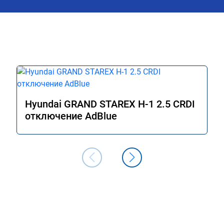
как договаривались, всегда были на 
связи, дали гарантию на работы, а 
Главное!!!! Машина стала ракетой 🚀!!!
поехало, ничего теперь не мешает 
двигаться в оживленном городе, 
маневренность +1000 сразу.

В общем рекомендую. Всем добра и 
прямого пути!
Hyundai GRAND STAREX H-1 2.5 CRDI
отключение AdBlue