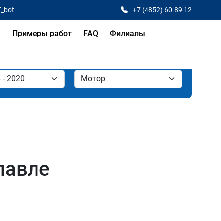
T_bot
+7 (4852) 60-89-12
и
Примеры работ
FAQ
Филиалы
славле