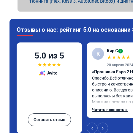
тюнинга (Flex, Kess 3, Autotuner, Bitbox) и диаг
Отзывы о нас: рейтинг 5.0 на основании
Кир С
✓
К
5.0 из 5
★
★
★
★
★
★
★
★
★
★
20 апреля 202
«Прошивка Евро 2 H
Avito
Спасибо.Всё отличн
быстро и качественно
описанию. Все догов
выполнены без каких
Машина поехала по д
обещали. Всё понра
Читать полностью
данную компанию.
Оставить отзыв
‹
›