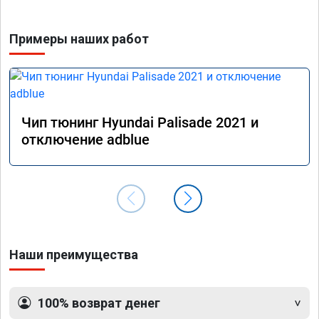
гарант
стала 
Примеры наших работ
не меш
маневр
В обще
пути!
Чип тюнинг Hyundai Palisade 2021 и
отключение adblue
Наши преимущества
100% возврат денег