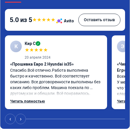
5.0 из 5
★
★
★
★
★
Оставить отзыв
Avito
Кир С
✓
К
Э
★
★
★
★
★
20 апреля 2024
«Прошивка Евро 2 Hyundai ix35»
«Чип 
Спасибо.Всё отлично.Работа выполнена 
Егр»
быстро и качественно. Всё соответствует 
Всех п
описанию. Все договоренности выполнены без 
У меня
каких либо проблем. Машина поехала по 
что та
другому,как и обещали. Всё понравилось. 
кладез
Рекомендую данную компанию.
и ЕГР 
Читать полностью
Читать
катали
Обрати
систем
‹
›
Хороши
догова