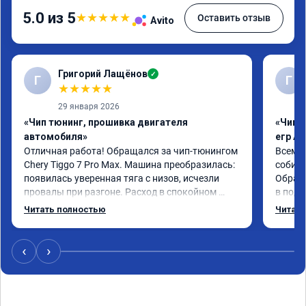
5.0 из 5
★
★
★
★
★
Оставить отзыв
Avito
Григорий Лащёнов
✓
Г
Г
★
★
★
★
★
29 января 2026
«Чип тюнинг, прошивка двигателя
«Чип 
автомобиля»
егр Ad
Отличная работа! Обращался за чип-тюнингом 
Всем д
Chery Tiggo 7 Pro Max. Машина преобразилась: 
собира
появилась уверенная тяга с низов, исчезли 
Обрати
провалы при разгоне. Расход в спокойном 
в подр
режиме даже немного снизился. Все сделали 
Приеха
Читать полностью
Читать
профессионально, с подробной консультацией. 
готово
Рекомендую всем, кто сомневается.
дали г
своё д
‹
›