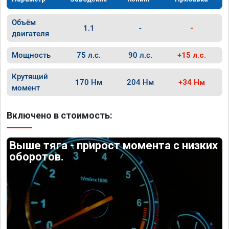
Объём
1.1
-
-
двигателя
Мощность
75 л.с.
90 л.с.
+15 л.с.
Крутящий
170 Нм
204 Нм
+34 Нм
момент
Включено в стоимость:
Выше тяга - прирост момента с низких
оборотов.