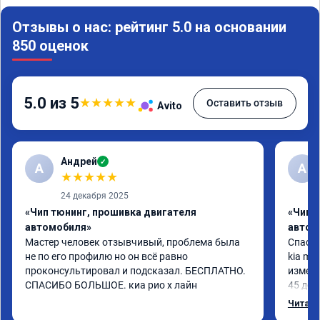
Отзывы о нас: рейтинг 5.0 на основании
850 оценок
5.0 из 5
★
★
★
★
★
Оставить отзыв
Avito
Андрей
✓
А
A
★
★
★
★
★
24 декабря 2025
«Чип тюнинг, прошивка двигателя
«Чип 
автомобиля»
автом
Мастер человек отзывчивый, проблема была 
Спасиб
не по его профилю но он всё равно 
kia mo
проконсультировал и подсказал. БЕСПЛАТНО. 
измени
СПАСИБО БОЛЬШОЕ. киа рио х лайн
45 доп
чувств
Читать
момент