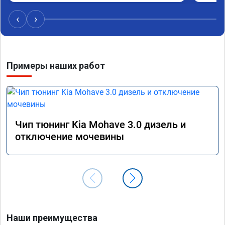
средне
12-12.
‹
›
наборе
отзывч
Примеры наших работ
Чип тюнинг Kia Mohave 3.0 дизель и
отключение мочевины
Наши преимущества