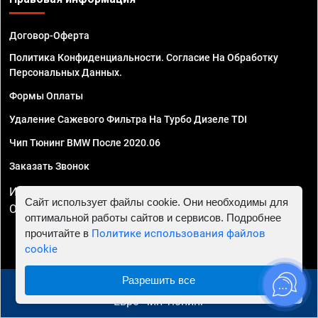
Договор-Оферта
Политика Конфиденциальности. Согласие На Обработку
Персональных Данных.
Формы Оплаты
Удаление Сажевого Фильтра На Турбо Дизеле TDI
Чип Тюнинг BMW После 2020.06
Заказать Звонок
ИП Смирнов Георгий Павлович. ИНН 781302555843,
Сайт использует файлы cookie. Они необходимы для
ОГРНИП 324470400032610
оптимальной работы сайтов и сервисов. Подробнее
прочитайте в
Политике использования файлов
cookie
Разрешить все
© 2010 - 2026 Чип тюнинг в Ярославле - Автосервис
"Евро Чип Тюнинг"