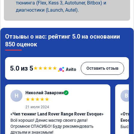
тюнинга (Flex, Kess 3, Autotuner, Bitbox) и
диагностики (Launch, Autel).
Отзывы о нас: рейтинг 5.0 на основании
850 оценок
5.0 из 5
★
★
★
★
★
Оставить отзыв
Avito
Николай Заварзин
✓
Н
В
★
★
★
★
★
21 июля 2024
«Чип тюнинг Land Rover Range Rover Evoque»
«Отклю
Всё хорошо! Денис мастер своего дела! 
Evoqu
Огромное СПАСИБО! Буду рекомендовать 
Быстро
друзьям и знакомым!