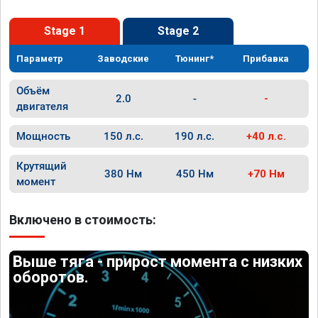
Stage 1
Stage 2
Параметр
Заводские
Тюнинг*
Прибавка
Объём
2.0
-
-
двигателя
Мощность
150 л.с.
190 л.с.
+40 л.с.
Крутящий
380 Нм
450 Нм
+70 Нм
момент
Включено в стоимость:
Выше тяга - прирост момента с низких
оборотов.