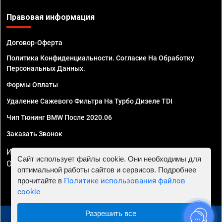
Правовая информация
Договор-Оферта
Политика Конфиденциальности. Согласие На Обработку
Персональных Данных.
Формы Оплаты
Удаление Сажевого Фильтра На Турбо Дизеле TDI
Чип Тюнинг BMW После 2020.06
Заказать Звонок
ИП Смирнов Георгий Павлович. ИНН 781302555843,
Сайт использует файлы cookie. Они необходимы для
ОГРНИП 324470400032610
оптимальной работы сайтов и сервисов. Подробнее
прочитайте в
Политике использования файлов
cookie
Разрешить все
© 2010 - 2026 Чип тюнинг в Ярославле - Автосервис