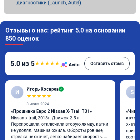
диагностики (Launch, Autel).
Отзывы о нас: рейтинг 5.0 на основании
850 оценок
5.0 из 5
★
★
★
★
★
Оставить отзыв
Avito
Игорь Косарев
✓
И
S
★
★
★
★
★
3 июня 2024
«Прошивка Евро 2 Nissan X-Trail T31»
«Чип 
Nissan x trаil, 2013г. Движок 2.5 л. 
автом
Перепрошили, отключили вторую лямду, катки 
X-Trail
не удолял. Машина ожила. Обороты ровные, 
приеха
стрелка не скачет, легко набирает скорость. 
соотве