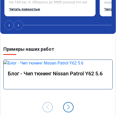
На 160 км. Ч. Обороты до 3000.расход тот-же 
подход
без изменения 12л. Услугой доволен. 
помощь
Читать полностью
Читать
Рекомендую.
машина
Не скуп
дешевл
‹
›
Примеры наших работ
Блог - Чип тюнинг Nissan Patrol Y62 5.6