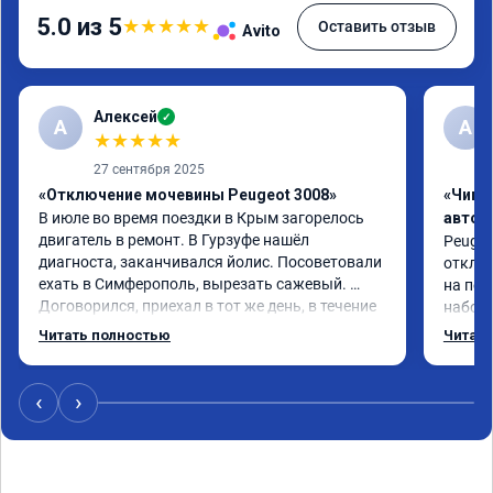
5.0 из 5
★
★
★
★
★
Оставить отзыв
Avito
Алексей
✓
А
А
★
★
★
★
★
27 сентября 2025
«Отключение мочевины Peugeot 3008»
«Чип 
В июле во время поездки в Крым загорелось 
автом
двигатель в ремонт. В Гурзуфе нашёл 
Peugeot
диагноста, заканчивался йолис. Посоветовали 
отключ
ехать в Симферополь, вырезать сажевый. 
на пед
Договорился, приехал в тот же день, в течение 
наборе
4-х часов удалили, прошили двигатель, дали 
мощнос
Читать полностью
Читать
сертификат. Машина поехала намного шустрее, 
реком
поначалу смущал чёрный дым при пуске 
двигателя и резком нажатии на педаль газа, 
‹
›
привык. Всё таки дизель. Два месяца прошло, 
всё нормально. Рекомендую. Пежо 3008 2-
поколение дизель 2,0 литра.