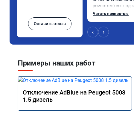
ремонтом ) все подс
указания как поступ
Читать полностью
рекомендую данную 
Оставить отзыв
сотрудничества. 🤝🏼
сюда
‹
›
Примеры наших работ
Отключение AdBlue на Peugeot 5008
1.5 дизель