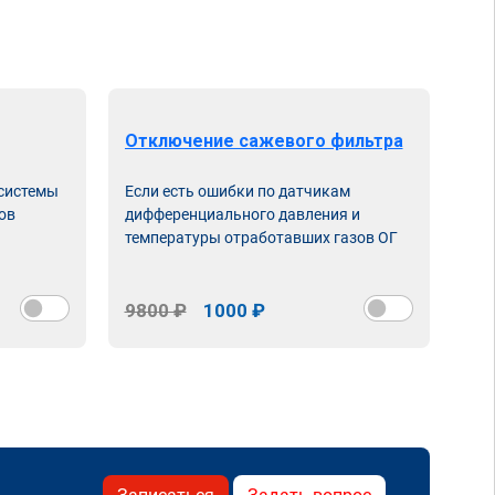
Отключение сажевого фильтра
От
 системы
Если есть ошибки по датчикам
Впу
ов
дифференциального давления и
неи
температуры отработавших газов ОГ
9800 ₽
1000 ₽
98