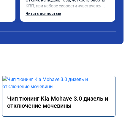
Отклик на педаль газа, четкость работы 
блю
КПП, при наборе скорости чувствуется 
Мы,
солидный запас мощности. Ребята 
обл
Читать полностью
Чит
постарались на совесть, рекомендую!
и в
мы,
,вс
сюд
Чип тюнинг Kia Mohave 3.0 дизель и
отключение мочевины