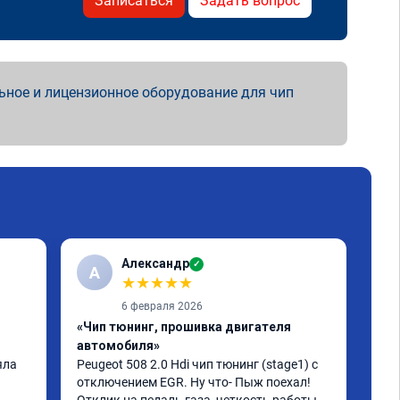
Записаться
Задать вопрос
ьное и лицензионное оборудование для чип
Александр
✓
А
А
★
★
★
★
★
6 февраля 2026
«Чип тюнинг, прошивка двигателя
«От
автомобиля»
208
ла 
Peugeot 508 2.0 Hdi чип тюнинг (stage1) с 
Рус
отключением EGR. Ну что- Пыж поехал! 
лас