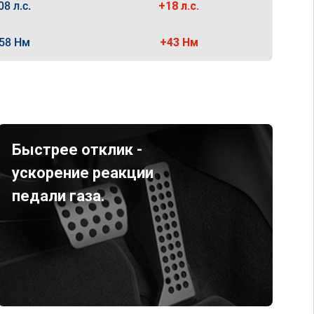
08 л.с.
+18 л.с.
58 Нм
+43 Нм
Быстрее отклик -
ускорение реакции
педали газа.