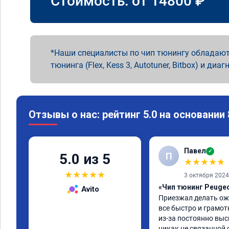
Стоимость: от
14800
₽
Наши специалисты по чип тюнингу обладают
тюнинга (Flex, Kess 3, Autotuner, Bitbox) и диаг
Отзывы о нас: рейтинг 5.0 на основании
Павел
✓
П
5.0 из 5
★
★
★
★
★
★
★
★
★
★
3 октября 2024
«Чип тюнинг Peugeo
Avito
Приезжал делать ожи
все быстро и грамот
из-за постоянно вы
никак не связанной 