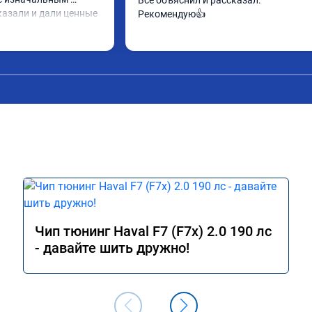
Все объяснил и рассказал.

казали и дали ценные 
Рекомендую👍
ить. Категорически 
компанию для 
 буду ездить. Олько 
Чип тюнинг Haval F7 (F7x) 2.0 190 лс
- давайте шить дружно!