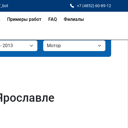
T_bot
+7 (4852) 60-89-12
и
Примеры работ
FAQ
Филиалы
 Ярославле