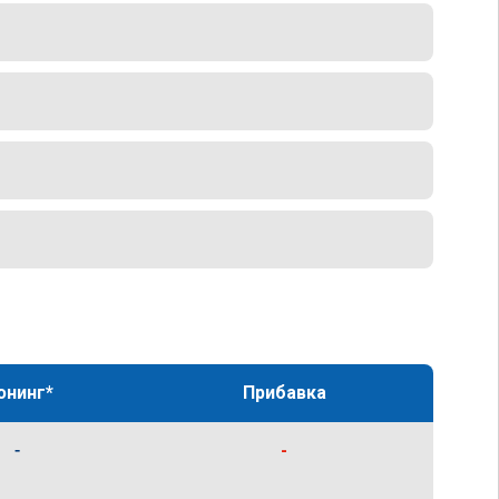
юнинг*
Прибавка
-
-