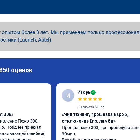
 опытом более 8 лет. Мы применяем только профессионал
ностики (Launch, Autel).
 850 оценок
Игорь
✓
И
★
★
★
★
★
6 августа 2022
t 308»
«Чип тюнинг, прошивка Евро 2,
вление Пежо 308, 
отключение Егр, лямбд»
но. Позднее приехал 
Прошил пежо 308, вся процедура заня
скакивающей ошибки( 
30мин.

с изначальным 