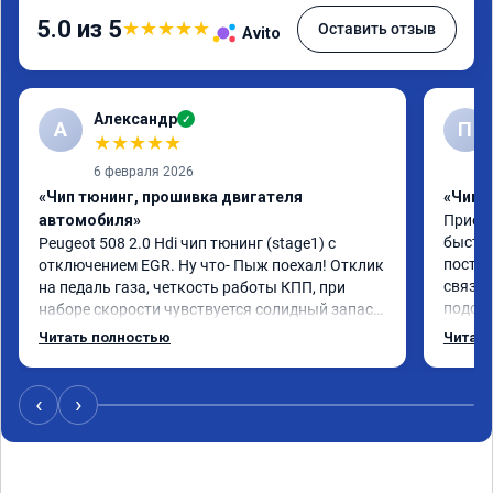
5.0 из 5
★
★
★
★
★
Оставить отзыв
Avito
Александр
✓
А
П
★
★
★
★
★
6 февраля 2026
«Чип тюнинг, прошивка двигателя
«Чип 
автомобиля»
Приезж
быстро
Peugeot 508 2.0 Hdi чип тюнинг (stage1) с 
постоя
отключением EGR. Ну что- Пыж поехал! Отклик 
связан
на педаль газа, четкость работы КПП, при 
подска
наборе скорости чувствуется солидный запас 
поступ
мощности. Ребята постарались на совесть, 
Читать полностью
Читать
компан
рекомендую!
ездить
‹
›