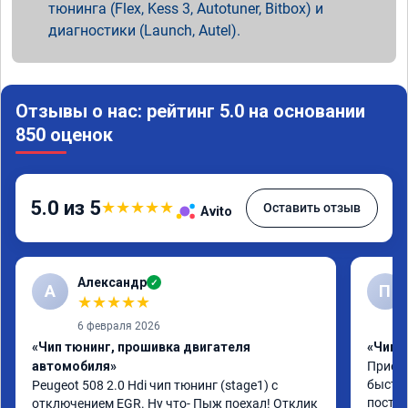
тюнинга (Flex, Kess 3, Autotuner, Bitbox) и
диагностики (Launch, Autel).
Отзывы о нас: рейтинг 5.0 на основании
850 оценок
5.0 из 5
★
★
★
★
★
Оставить отзыв
Avito
Александр
✓
А
П
★
★
★
★
★
6 февраля 2026
«Чип тюнинг, прошивка двигателя
«Чип 
автомобиля»
Приезж
быстро
Peugeot 508 2.0 Hdi чип тюнинг (stage1) с 
постоя
отключением EGR. Ну что- Пыж поехал! Отклик 