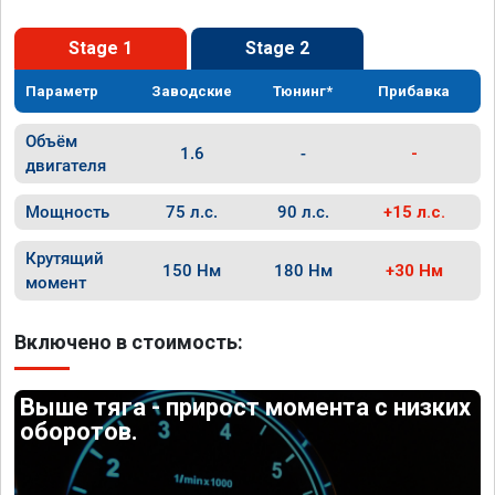
Stage 1
Stage 2
Параметр
Заводские
Тюнинг*
Прибавка
Объём
1.6
-
-
двигателя
Мощность
75 л.с.
90 л.с.
+15 л.с.
Крутящий
150 Нм
180 Нм
+30 Нм
момент
Включено в стоимость:
Выше тяга - прирост момента с низких
оборотов.