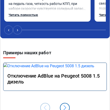
связан
на педаль газа, четкость работы КПП, при 
подска
наборе скорости чувствуется солидный запас 
поступ
мощности. Ребята постарались на совесть, 
Читать полностью
Читать
компан
рекомендую!
ездить
‹
›
Примеры наших работ
Отключение AdBlue на Peugeot 5008 1.5
дизель