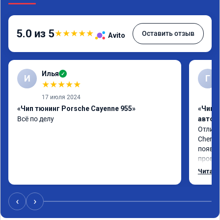
5.0 из 5
★
★
★
★
★
Оставить отзыв
Avito
Илья
✓
И
Г
★
★
★
★
★
17 июля 2024
«Чип тюнинг Porsche Cayenne 955»
«Чип 
Всё по делу
автом
Отличн
Chery 
появил
провал
режиме
Читать
профес
Рекоме
‹
›