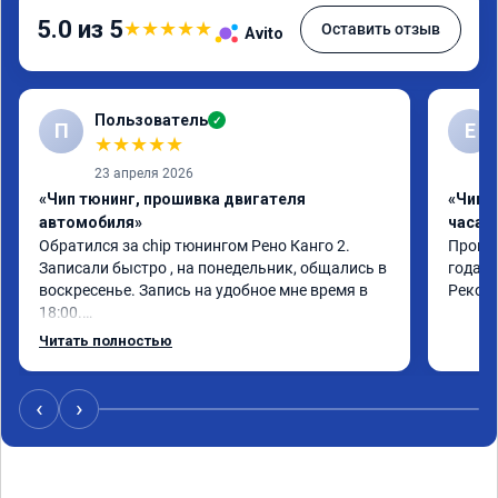
5.0 из 5
★
★
★
★
★
Оставить отзыв
Avito
Пользователь
✓
П
Е
★
★
★
★
★
23 апреля 2026
«Чип тюнинг, прошивка двигателя
«Чип 
автомобиля»
часа»
Обратился за chip тюнингом Рено Канго 2.

Прошив
Записали быстро , на понедельник, общались в 
года. 
воскресенье. Запись на удобное мне время в 
Реком
18:00.

Работу выполнили за 30 минут, качественно, 
Читать полностью
эффектом доволен. Спасибо 🤝
‹
›