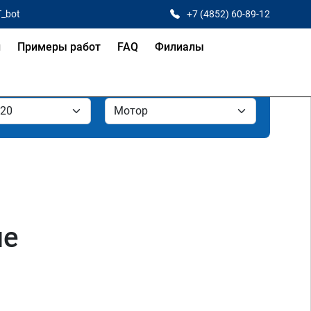
T_bot
+7 (4852) 60-89-12
и
Примеры работ
FAQ
Филиалы
ле