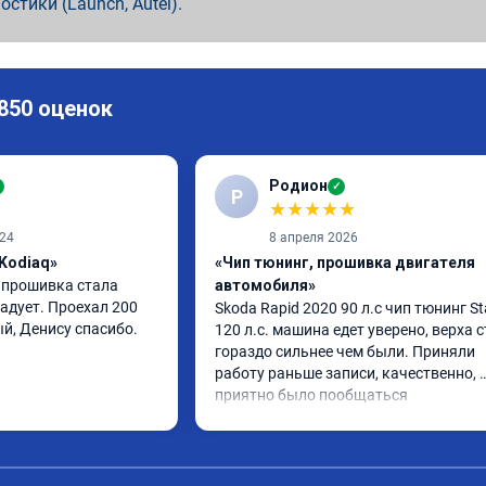
ностики (Launch, Autel).
 850 оценок
Родион
✓
Р
★
★
★
★
★
024
8 апреля 2026
Kodiaq»
«Чип тюнинг, прошивка двигателя
 прошивка стала 
автомобиля»
адует. Проехал 200 
Skoda Rapid 2020 90 л.с чип тюнинг Sta
й, Денису спасибо.
120 л.с. машина едет уверено, верха с
гораздо сильнее чем были. Приняли 
работу раньше записи, качественно, 
приятно было пообщаться