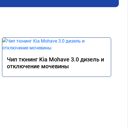
уск
дви
авт
ноя
Рас
сме
уве
вып
Чип тюнинг Kia Mohave 3.0 дизель и
отключение мочевины