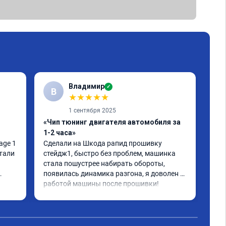
Владимир
✓
В
★
★
★
★
★
1 сентября 2025
«Чип тюнинг двигателя автомобиля за
«Чи
1-2 часа»
Сде
тюн
ge 1 
Сделали на Шкода рапид прошивку 
отл
тали 
стейдж1, быстро без проблем, машинка 
все
стала пошустрее набирать обороты, 
дей
появилась динамика разгона, я доволен 
что
работой машины после прошивки!
Чит
бол
вед
акс
реа