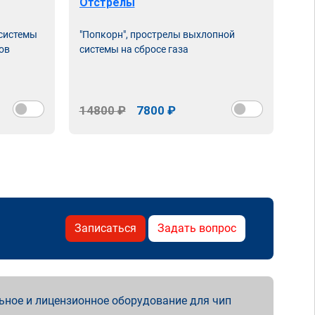
Отстрелы
Чи
 системы
"Попкорн", прострелы выхлопной
Про
ов
системы на сбросе газа
нас
сня
14800 ₽
7800 ₽
15
Записаться
Задать вопрос
ьное и лицензионное оборудование для чип