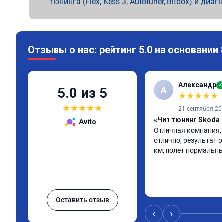
тюнинга (Flex, Kess 3, Autotuner, Bitbox) и диаг
Отзывы о нас: рейтинг 5.0 на основании
Александр
✓
А
5.0 из 5
★
★
★
★
★
★
★
★
★
★
21 сентября 2
«Чип тюнинг Skoda 
Avito
Отличная компания,
отлично, результат р
км, полет нормальны
Оставить отзыв
‹
›