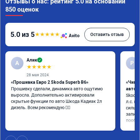
Отзывы о нас: рейтинг 5.0 на основании
850 оценок
5.0 из 5
★
★
★
★
★
Оставить отзыв
Avito
Алик
✓
А
Р
★
★
★
★
★
28 мая 2024
«Прошивка Евро 2 Skoda Superb B6»
«Чип 
Прошивку сделали, динамика авто ощутимо 
автом
выросла. Дополнительно активировали 
Skoda 
скрытые функции по авто Шкода Кадиак 2л 
л.с. м
дизель. Всем рекомендую 👍🏼
сильне
записи
пообщ