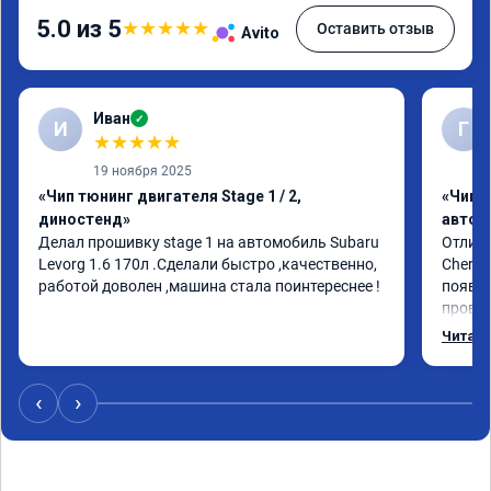
5.0 из 5
★
★
★
★
★
Оставить отзыв
Avito
Иван
✓
И
Г
★
★
★
★
★
19 ноября 2025
«Чип тюнинг двигателя Stage 1 / 2,
«Чип 
диностенд»
автом
Делал прошивку stage 1 на автомобиль Subaru 
Отличн
Levorg 1.6 170л .Сделали быстро ,качественно, 
Chery 
работой доволен ,машина стала поинтереснее !
появил
провал
режиме
Читать
профес
Рекоме
‹
›