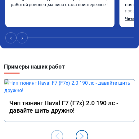
работой доволен ,машина стала поинтереснее !
появил
провал
режиме
Читать
профес
Рекоме
‹
›
Примеры наших работ
Чип тюнинг Haval F7 (F7x) 2.0 190 лс -
давайте шить дружно!