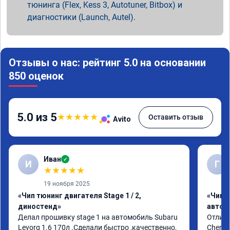
тюнинга (Flex, Kess 3, Autotuner, Bitbox) и
диагностики (Launch, Autel).
Отзывы о нас: рейтинг 5.0 на основании
850 оценок
5.0 из 5
★
★
★
★
★
Оставить отзыв
Avito
Иван
✓
И
Г
★
★
★
★
★
19 ноября 2025
«Чип тюнинг двигателя Stage 1 / 2,
«Чип 
диностенд»
автом
Делал прошивку stage 1 на автомобиль Subaru 
Отличн
Levorg 1.6 170л .Сделали быстро ,качественно, 
Chery 