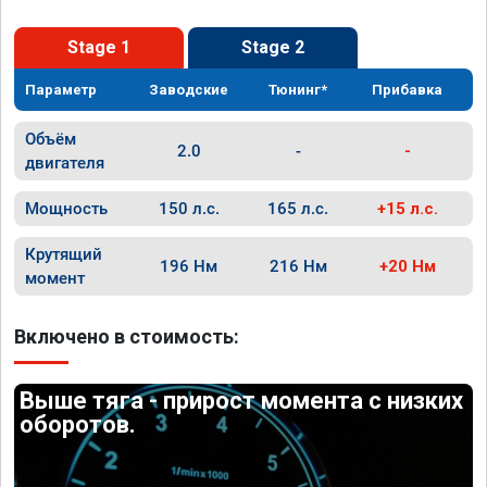
Stage 1
Stage 2
Параметр
Заводские
Тюнинг*
Прибавка
Объём
2.0
-
-
двигателя
Мощность
150 л.с.
165 л.с.
+15 л.с.
Крутящий
196 Нм
216 Нм
+20 Нм
момент
Включено в стоимость:
Выше тяга - прирост момента с низких
оборотов.