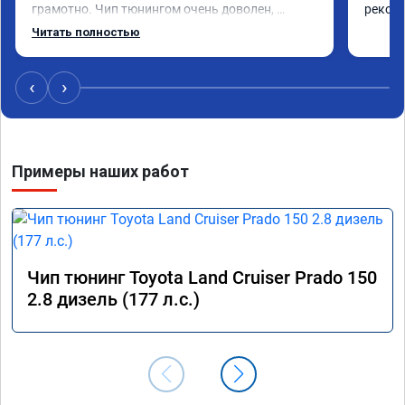
грамотно. Чип тюнингом очень доволен, 
рекоме
машина ожила немного, отзыв на педаль газа 
Читать полностью
стал значительно лучше. Такое ощущение, что 
коробка даже стала работать лучше, пропали 
провалы. Расход топлива остался таким же, но 
‹
›
динамика улучшилась. Советую этот сервис 
всем. Спасибо!!!
Примеры наших работ
Чип тюнинг Toyota Land Cruiser Prado 150
2.8 дизель (177 л.с.)