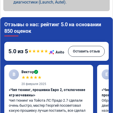
диагностики (Launch, Autel).
Отзывы о нас: рейтинг 5.0 на основании
850 оценок
5.0 из 5
★
★
★
★
★
Оставить отзыв
Avito
Виктор
✓
В
Е
★
★
★
★
★
20 февраля 2025
«Чип тюнинг, прошивка Евро 2, отключение
«Чип 
егр мочевины»
проши
Чип тюнинг на Тойота ЛС Прадо 2.7 сделали 
Обрати
очень быстро, мастер Георгий посоветовал 
двигат
какую прошивку лучше поставить, все сделал 
назнач