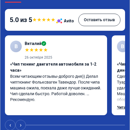
5.0 из 5
★
★
★
★
★
Оставить отзыв
Avito
Виталий
✓
В
В
★
★
★
★
★
26 октября 2025
«Чип тюнинг двигателя автомобиля за 1-2
«Чип т
часа»
динос
Всем читающим отзывы-доброго дня)) Делал 
Сделал
чиптюнинг Фольксваген Тавендор. После чипа 
Туарег 
машина ожила, поехала даже лучше ожиданий. 
удален
Чип сделали быстро. Работой доволен. 
Машина
Рекомендую.
оборот
обгонах
Читать
Отклик
сократ
Расход
‹
›
Получи