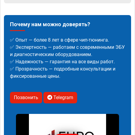
Почему нам можно доверять?
✅ Опыт — более 8 лет в сфере чип-тюнинга.
✅ Экспертность — работаем с современными ЭБУ
и диагностическим оборудованием.
✅ Надежность — гарантия на все виды работ.
✅ Прозрачность — подробные консультации и
фиксированные цены.
Позвонить
Telegram