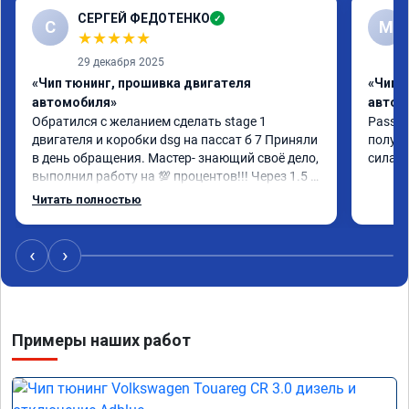
СЕРГЕЙ ФЕДОТЕНКО
✓
С
M
★
★
★
★
★
29 декабря 2025
«Чип тюнинг, прошивка двигателя
«Чип 
автомобиля»
автом
Обратился с желанием сделать stage 1 
Passat 
двигателя и коробки dsg на пассат б 7 Приняли 
получи
в день обращения. Мастер- знающий своё дело, 
сила, 
выполнил работу на 💯 процентов!!! Через 1.5 
часа (время на прошивку) машину не узнать!!! 
Читать полностью
Всё как обещано!!! Выдан сертификат на 
прошивку А 011851 . Рекомендую!!!
‹
›
Примеры наших работ