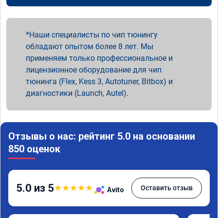
Наши специалисты по чип тюнингу
обладают опытом более 8 лет. Мы
применяем только профессиональное и
лицензионное оборудование для чип
тюнинга (Flex, Kess 3, Autotuner, Bitbox) и
диагностики (Launch, Autel).
Отзывы о нас: рейтинг 5.0 на основании
850 оценок
5.0 из 5
★
★
★
★
★
Оставить отзыв
Avito