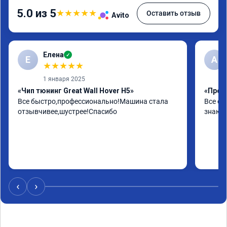
5.0 из 5
★
★
★
★
★
Оставить отзыв
Avito
Елена
✓
Е
А
★
★
★
★
★
1 января 2025
«Чип тюнинг Great Wall Hover H5»
«Проши
Все быстро,профессионально!Машина стала 
Все от
отзывчивее,шустрее!Спасибо
знают 
‹
›