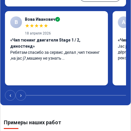
Вова Иванович
✓
В
А
★
★
★
★
★
18 апреля 2026
«Чип тюнинг двигателя Stage 1 / 2,
«Чип 
диностенд»
Jac j7
дёргат
Ребятам спасибо за сервис ,делал ,чип тюнинг 
рекоме
,на jac j7,машину не узнать ..
‹
›
Примеры наших работ