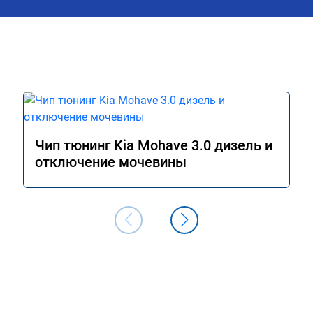
самая простая, ресурс двигателя не 
страдает вообще👍👍👍

Плюс ГУ прошили, теперь полноценны
планшет с рустор и всеми нужными 
приложениями 🔥

Благодарю от души, рекомендую 
однозначно 🤝
Чип тюнинг Kia Mohave 3.0 дизель и
отключение мочевины