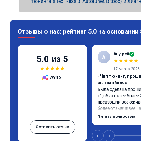
тюнинга (Flex, Kess 3, Autotuner, Bitbox) и диаг
Отзывы о нас: рейтинг 5.0 на основании
Андрей
✓
А
5.0 из 5
★
★
★
★
★
★
★
★
★
★
17 марта 2026
«Чип тюнинг, прош
Avito
автомобиля»
Была сделана проши
т1,обкатал ее более
превзошли все ожида
более отзывчивее на 
прибавила в динамик
Читать полностью
топлива не чего не п
Оставить отзыв
проведена быстро, а
номер сертификата, 
‹
›
рекомендую данных 