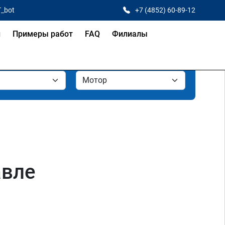
T_bot
+7 (4852) 60-89-12
и
Примеры работ
FAQ
Филиалы
авле