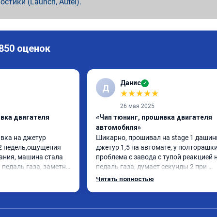
ностики (Launch, Autel).
 850 оценок
Данис
✓
Д
★
★
★
★
★
26 мая 2025
ивка двигателя
«Чип тюнинг, прошивка двигателя
автомобиля»
вка на джетур 
Шикарно, прошивал на stage 1 дашинг
 2 недель,ощущения 
джетур 1,5 на автомате, у полторашки
ния, машина стала 
проблема с завода с тупой реакцией н
педаль газа, заметно 
педаль газа, думает секунды 2 при 
е, по расходу 
нажатии - обратился к ребятам, 
Читать полностью
оменялось, работа 
результатом доволен на 200%😍🔥

ккуратно,прислали 
Честно говоря не ожидал даже что бу
результатом доволен, 
так круто, в кресло вжимает будто по
ребят.
капотом 200лс! При том что прошивка