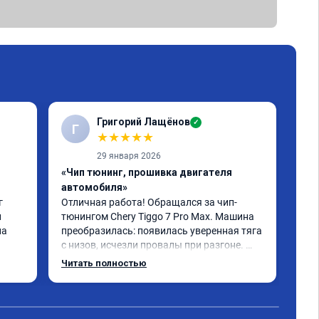
Григорий Лащёнов
✓
Г
Г
★
★
★
★
★
29 января 2026
«Чип тюнинг, прошивка двигателя
«Чи
автомобиля»
отк
 
Отличная работа! Обращался за чип-
Все
 
тюнингом Chery Tiggo 7 Pro Max. Машина 
,да
а 
преобразилась: появилась уверенная тяга 
реш
с низов, исчезли провалы при разгоне. 
объ
Расход в спокойном режиме даже немного 
сум
Читать полностью
Чит
снизился. Все сделали профессионально, с 
вре
дет 
подробной консультацией. Рекомендую 
, я
д 
всем, кто сомневается.
сер
 
рек