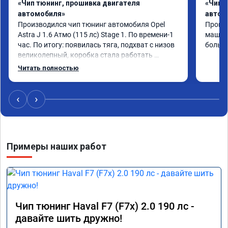
«Чип тюнинг, прошивка двигателя
«Чип 
автомобиля»
автом
Производился чип тюнинг автомобиля Opel 
Прошив
Astra J 1.6 Атмо (115 лс) Stage 1. По времени-1 
машина
час. По итогу: появилась тяга, подхват с низов 
больше
великолепный, коробка стала работать 
плавнее. На трассе быстрее скидывает 
Читать полностью
передачу и легко держит обороты до 5000 при 
ускорении. Вообщем доволен как слон ))) 
Рекомендую компанию!

‹
›
Номер сертификата: А011870 от 06.01.2026
Примеры наших работ
Чип тюнинг Haval F7 (F7x) 2.0 190 лс -
давайте шить дружно!