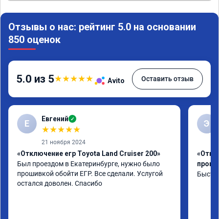
Отзывы о нас: рейтинг 5.0 на основании
850 оценок
5.0 из 5
★
★
★
★
★
Оставить отзыв
Avito
Евгений
✓
Е
Э
★
★
★
★
★
21 ноября 2024
«Отключение егр Toyota Land Cruiser 200»
«Отклю
Был проездом в Екатеринбурге, нужно было 
проши
прошивкой обойти ЕГР. Все сделали. Услугой 
Быстро
остался доволен. Спасибо