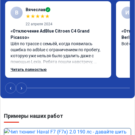
Вячеслав
✓
В
И
★
★
★
★
★
22 апреля 2024
«Отключение AdBlue Citroen C4 Grand
«Откл
Picasso»
Berlin
Шёл по трассе с семьёй, когда появилась 
Всё сд
ошибка по adblue с ограничением по пробегу, 
которую уже нельзя было удалить даже с 
помощью Lexia. Ребята пошли навстречу, 
оперативно приняли и за час отшили как 
Читать полностью
adblue, так и eolys. Отпуск не был сорван ))
‹
›
Примеры наших работ