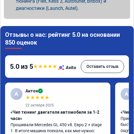
тюнинга (Flex, Kess 3, Autotuner, Bitbox) и
диагностики (Launch, Autel).
Отзывы о нас: рейтинг 5.0 на основании
850 оценок
5.0 из 5
★
★
★
★
★
Оставить отзыв
Avito
Антон
✓
А
A
★
★
★
★
★
22 октября 2025
«Чип тюнинг двигателя автомобиля за 1-2
«Чип 
часа»
Принял
быстро
Прошивали Mercedes GL 450 v8. Евро 2 + stage 
ощутим
1. В итоге машина поехала, как мне нужно: 