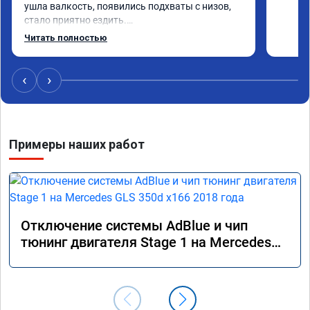
ушла валкость, появились подхваты с низов, 
стало приятно ездить.

Одни из лучших трат, в авто! 🔥
Читать полностью
‹
›
Примеры наших работ
Отключение системы AdBlue и чип
тюнинг двигателя Stage 1 на Mercedes
GLS 350d x166 2018 года