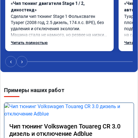
«Чип тюнинг двигателя Stage 1 / 2,
«Чип 
диностенд»
автом
Сделали чип тюнинг Stage 1 Фольксваген 
Туарег
Туарег (2008 год, 2.5 дизель, 174 л.с. BPE), без 
плохо 
удаления и отключения экологии.

подбеш
Машина стала не намного, но резвее на низких 
на сле
оборотах и на скорости после 100 км/ч при 
реальн
Читать полностью
Читать
обгонах.

честно
Отклик при нажатии на педаль акселератора 
сократился.

‹
›
Расход топлива не увеличился.

Получил что хотел. Рекомендую.
Примеры наших работ
Чип тюнинг Volkswagen Touareg CR 3.0
дизель и отключение Adblue