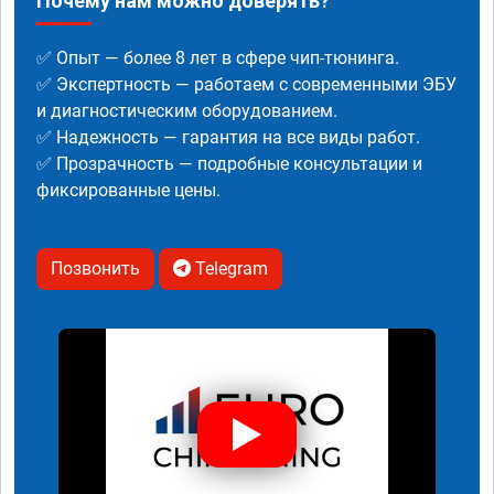
Почему нам можно доверять?
✅ Опыт — более 8 лет в сфере чип-тюнинга.
✅ Экспертность — работаем с современными ЭБУ
и диагностическим оборудованием.
✅ Надежность — гарантия на все виды работ.
✅ Прозрачность — подробные консультации и
фиксированные цены.
Позвонить
Telegram