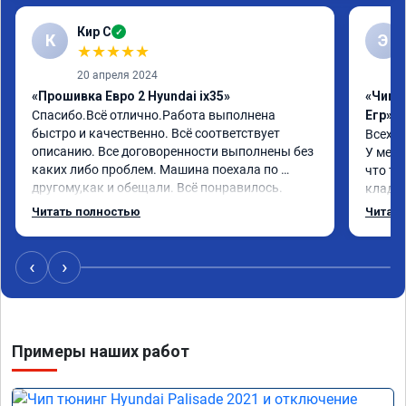
Кир С
✓
К
Э
★
★
★
★
★
20 апреля 2024
«Прошивка Евро 2 Hyundai ix35»
«Чип 
Спасибо.Всё отлично.Работа выполнена 
Егр»
быстро и качественно. Всё соответствует 
Всех п
описанию. Все договоренности выполнены без 
У меня
каких либо проблем. Машина поехала по 
что та
другому,как и обещали. Всё понравилось. 
кладез
Рекомендую данную компанию.
и ЕГР 
Читать полностью
Читать
катали
Обрати
систем
‹
›
Хороши
догова
гарант
стала 
Примеры наших работ
не меш
маневр
В обще
пути!