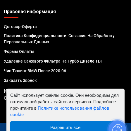
Правовая информация
Договор-Оферта
Политика Конфиденциальности. Согласие На Обработку
Персональных Данных.
Формы Оплаты
Удаление Сажевого Фильтра На Турбо Дизеле TDI
Чип Тюнинг BMW После 2020.06
Заказать Звонок
ИП Смирнов Георгий Павлович. ИНН 781302555843,
Сайт использует файлы cookie. Они необходимы для
ОГРНИП 324470400032610
оптимальной работы сайтов и сервисов. Подробнее
прочитайте в
Политике использования файлов
cookie
Разрешить все
© 2010 - 2026 Чип тюнинг в Ярославле - Автосервис