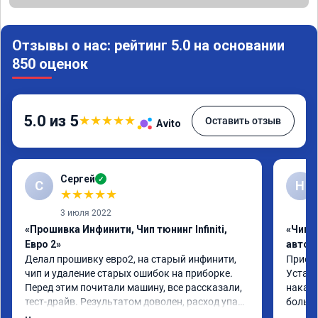
Отзывы о нас: рейтинг 5.0 на основании
850 оценок
5.0 из 5
★
★
★
★
★
Оставить отзыв
Avito
Сергей
✓
С
Н
★
★
★
★
★
3 июля 2022
«Прошивка Инфинити, Чип тюнинг Infiniti,
«Чип 
Евро 2»
автом
Делал прошивку евро2, на старый инфинити, 
Приеха
чип и удаление старых ошибок на приборке. 
Устано
Перед этим почитали машину, все рассказали, 
накат 
тест-драйв. Результатом доволен, расход упал, 
большо
машина стала еще чуть бодрее)